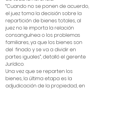
“Cuando no se ponen de acuerdo, 
el juez toma la decisión sobre la 
repartición de bienes totales, al 
juez no le importa la relación 
consanguínea o los problemas 
familiares, ya que los bienes son 
del  finado y se va a dividir en 
partes iguales”, detalló el gerente 
Jurídico.
Una vez que se reparten los 
bienes, la última etapa es la 
adjudicación de la propiedad, en 
donde los herederos deberán 
escriturar la vivienda o los bienes 
para asegurarse que ya es de su 
propiedad.
Todos pueden heredar
Como si se tratara de una película, 