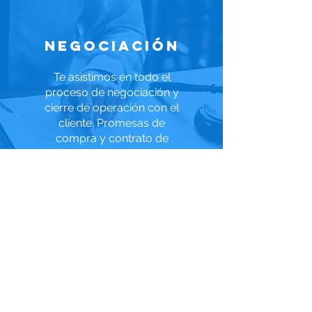
Negociación
Te asistimos en todo el
proceso de negociación y
cierre de operación con el
cliente. Promesas de
compra y contrato de
compra venta. Si tu cliente
requiere recursos, lo
apoyamos gestionando
crédito con los principales
bancos
Ver más >