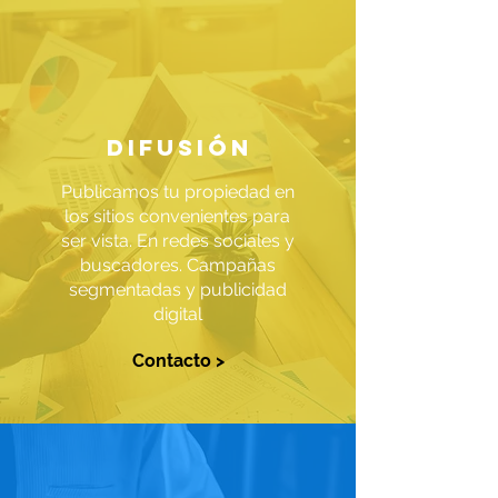
difusión
Publicamos tu propiedad en
los sitios convenientes para
ser vista. En redes sociales y
buscadores. Campañas
segmentadas y publicidad
digital
Contacto >