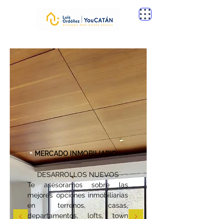
MERCADO INMOBILIARIO
DESARROLLOS NUEVOS
Te asesoramos sobre las
mejores opciones inmobiliarias
en terrenos, casas,
departamentos, lofts, town