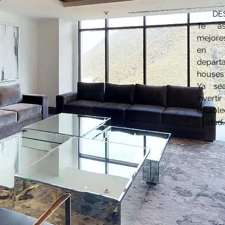
DE
Te as
mejore
en t
depar
houses
Ya se
inverti
estab
ciudad.