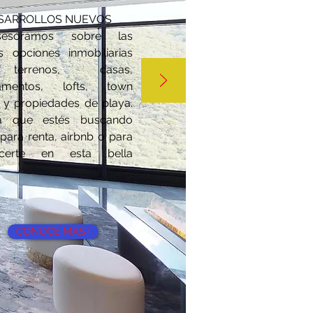
SARROLLOS NUEVOS
esoramos sobre las
s opciones inmobiliarias
errenos, casas,
tamentos, lofts, town
 y propiedades de playa.
a que estés buscando
r para renta, airbnb o para
lecerte en esta bella
CONOCE MÁS !