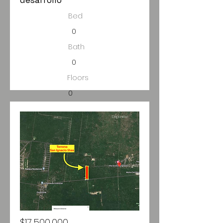
desarrollo
Bed
0
Bath
0
Floors
0
Size
Disponible
50,000
$17,500,000