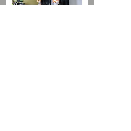
$4650m2
Terrenos Residenciales en
Privada Premium Provincia
Bed
0
Bath
0
Floors
0
Size
Disponible
475m2