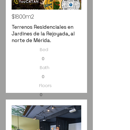
$1800m2
Terrenos Residenciales en
Jardines de la Rejoyada, al
norte de Mérida.
Bed
0
Bath
0
Floors
0
Size
Disponible
600m2