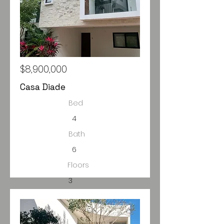
$8,900,000
Casa Diade
Bed
4
Bath
6
Floors
3
Size
Disponible
326m2