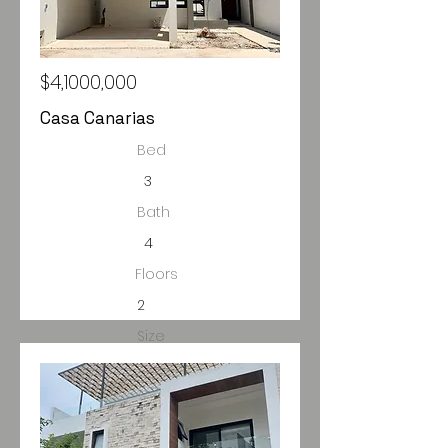
$4,1000,000
Casa Canarias
Bed
3
Bath
4
Floors
2
Size
250m2 C..
300m2 T.