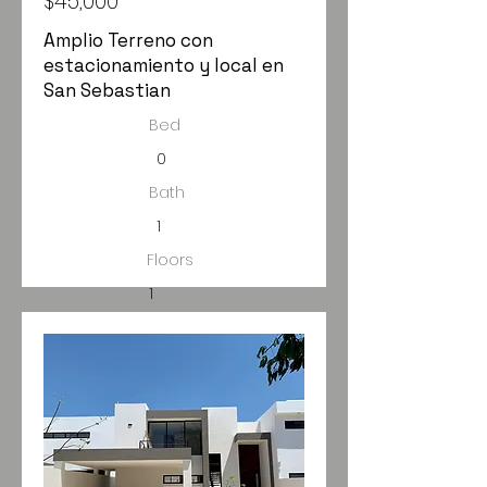
$45,000
Amplio Terreno con
estacionamiento y local en
San Sebastian
Bed
0
Bath
1
Floors
1
Size
1,126m2