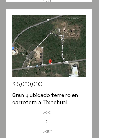
Size
Construc
ción:
Disponible
367m2
$16,000,000
Gran y ubicado terreno en
carretera a Tixpehual
Bed
0
Bath