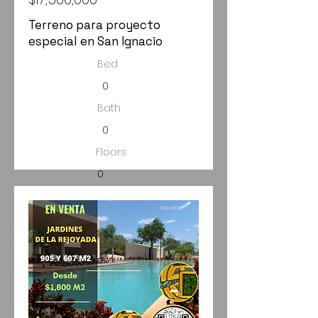
Terreno para proyecto
especial en San Ignacio
Bed
0
Bath
0
Floors
0
Size
Disponible
50,000m2