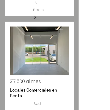
0
Floors
0
Size
Disponible
63,111 m2
$17,500 al mes
Locales Comerciales en
Renta
Bed