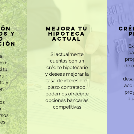
ión
mejora tu
cré
os y
hipoteca
p
o
actual
ción
Ex
pa
Si actualmente
a
pro
cuentas con un
enos
de o
crédito hipotecario
i tu
y deseas mejorar la
ruir
desa
tasa de interés o el
to y
acor
plazo contratado,
on
pro
podemos ofrecerte
pl
opciones bancarias
os
competitivas
a
rsos
es.