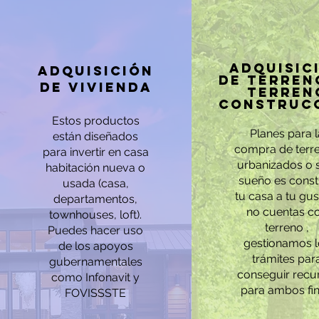
Adquisic
Adquisición
de terren
de vivienda
terren
construc
​Estos productos
Planes para l
están diseñados
compra de terr
para invertir en casa
urbanizados o s
habitación nueva o
sueño es const
usada (casa,
tu casa a tu gus
departamentos,
no cuentas c
townhouses, loft).
terreno ,
Puedes hacer uso
gestionamos l
de los apoyos
trámites par
gubernamentales
conseguir recu
como Infonavit y
para ambos fin
FOVISSSTE