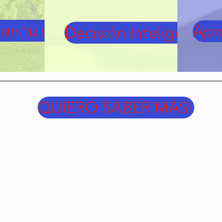
 en tu sueño
Apr
Decisión Inteligente
QUIERO SABER MÁS!