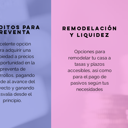
ditos para
remodelación
reventa
y liquidez
celente opción
ra adquirir una
Opciones para
piedad a precios
remodelar tu casa a
portunidad en la
tasas y plazos
preventa de
accesibles, así como
rrollos, pagando
para el pago de
de al avance del
pasivos según tus
yecto y ganando
necesidades
usvalía desde el
principio.